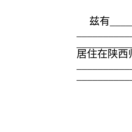
兹有
___
__________
__________
居住在陕西师
__________
__________