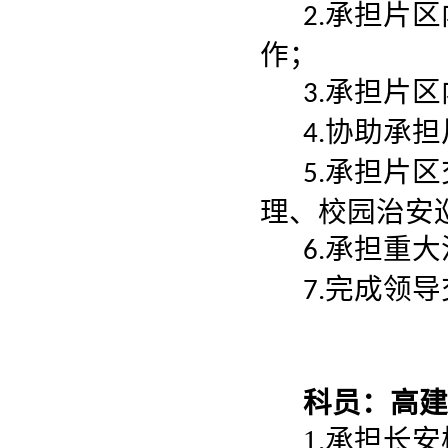
承担片区
2.
作；
承担片区
3.
协助承担
4.
承担片区
5.
理、校园治安
承担重大
6.
完成领导
7.
科员：高建峰
1.承担长