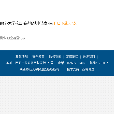
西师范大学校园活动场地申请表.doc
】已下载
567
次
低慢小”航空器登记表
政策法规
|
安全教育
|
服务指南
|
友情链接
|
关注我们
|
地址：西安市长安区西长安街620号
电话：029-85310416
邮编：710062
陕西师范大学保卫处版权所有
技术支持：
西电易达