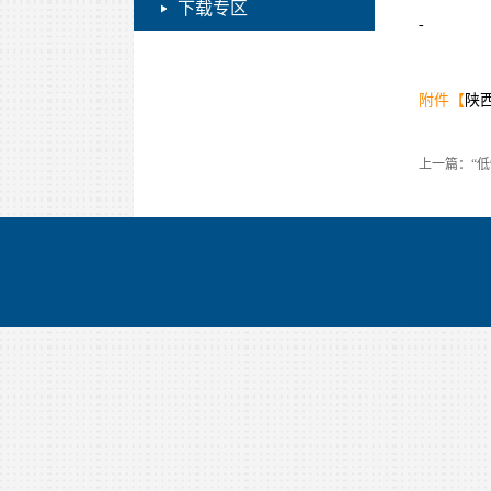
下载专区
-
附件【
陕
上一篇：“